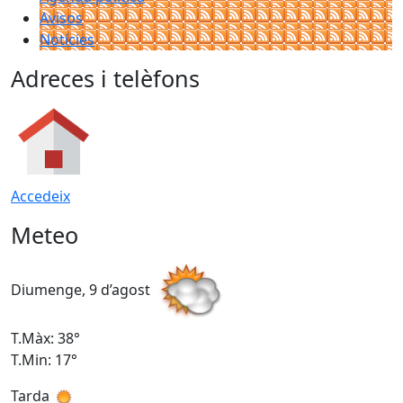
Avisos
Notícies
Adreces i telèfons
Accedeix
Meteo
Diumenge, 9 d’agost
D
T.Màx: 38°
T
T.Min: 17°
T
Tarda
T