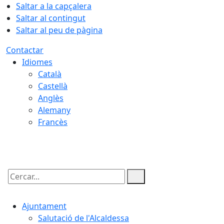
Saltar a la capçalera
Saltar al contingut
Saltar al peu de pàgina
Contactar
Idiomes
Català
Castellà
Anglès
Alemany
Francès
09.08.2026 | 05:39
Cercar:
Ajuntament
Salutació de l'Alcaldessa