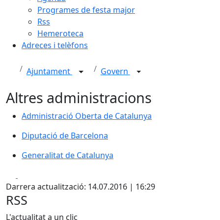
Programes de festa major
Rss
Hemeroteca
Adreces i telèfons
Ajuntament
Govern
Altres administracions
Administració Oberta de Catalunya
Administració Oberta de Catalunya
Diputació de Barcelona
Diputació de Barcelona
Generalitat de Catalunya
Generalitat de Catalunya
Facebook
X
Darrera actualització: 14.07.2016 | 16:29
RSS
L'actualitat a un clic