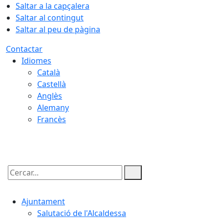
Saltar a la capçalera
Saltar al contingut
Saltar al peu de pàgina
Contactar
Idiomes
Català
Castellà
Anglès
Alemany
Francès
06.08.2026 | 21:35
Cercar:
Ajuntament
Salutació de l'Alcaldessa