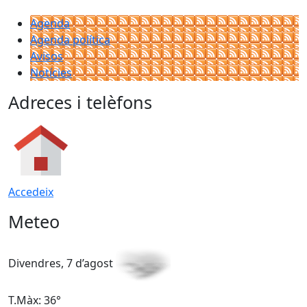
Agenda
Agenda política
Avisos
Notícies
Adreces i telèfons
Accedeix
Meteo
Divendres, 7 d’agost
D
T.Màx: 36°
T