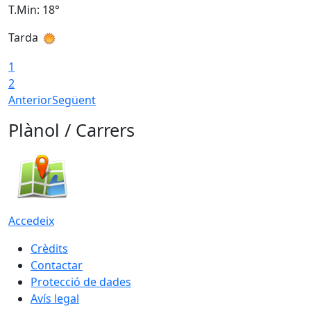
T.Min: 18°
T
Tarda
T
1
2
Anterior
Següent
Plànol / Carrers
Accedeix
Crèdits
Contactar
Protecció de dades
Avís legal