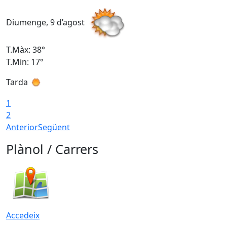
Diumenge, 9 d’agost
D
T.Màx: 38°
T
T.Min: 17°
T
Tarda
T
1
2
Anterior
Següent
Plànol / Carrers
Accedeix