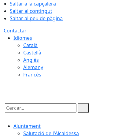
Saltar a la capçalera
Saltar al contingut
Saltar al peu de pàgina
Contactar
Idiomes
Català
Castellà
Anglès
Alemany
Francès
08.08.2026 | 21:13
Cercar:
Ajuntament
Salutació de l'Alcaldessa