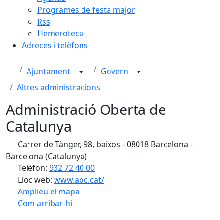
Programes de festa major
Rss
Hemeroteca
Adreces i telèfons
Ajuntament
Govern
Altres administracions
Administració Oberta de
Catalunya
Carrer de Tànger, 98, baixos - 08018 Barcelona -
Barcelona (Catalunya)
Telèfon:
932 72 40 00
Lloc web:
www.aoc.cat/
Amplieu el mapa
Com arribar-hi
Leaflet
| ©
OpenStreetMap
contributors
Facebook
X