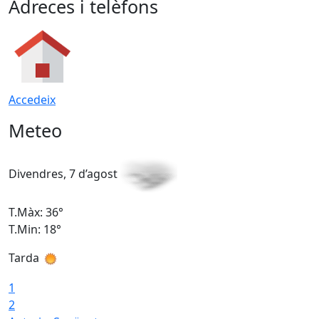
Adreces i telèfons
Accedeix
Meteo
Divendres, 7 d’agost
D
T.Màx: 36°
T
T.Min: 18°
T
Tarda
T
1
2