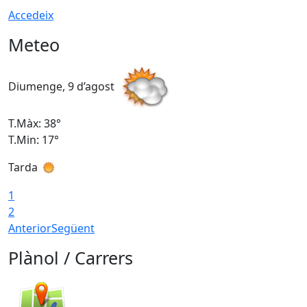
Accedeix
Meteo
Diumenge, 9 d’agost
D
T.Màx: 38°
T
T.Min: 17°
T
Tarda
T
1
2
Anterior
Següent
Plànol / Carrers