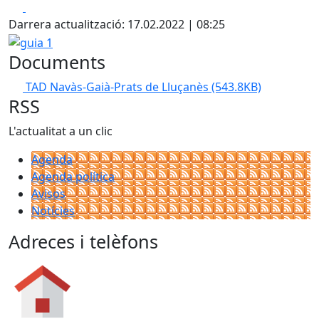
Facebook
X
Darrera actualització: 17.02.2022 | 08:25
guia 1
Documents
TAD Navàs-Gaià-Prats de Lluçanès
(543.8KB)
RSS
L'actualitat a un clic
Agenda
Agenda política
Avisos
Notícies
Adreces i telèfons