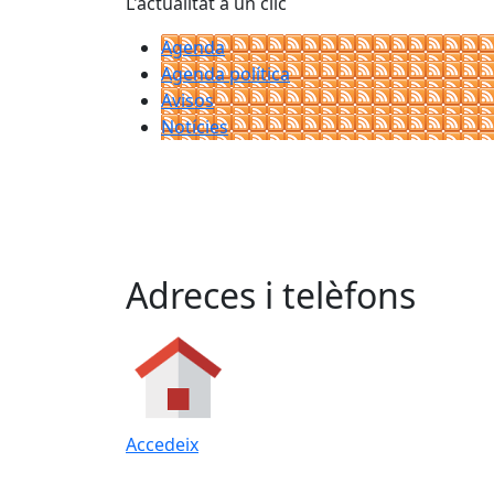
L'actualitat a un clic
Agenda
Agenda política
Avisos
Notícies
Adreces i telèfons
Accedeix