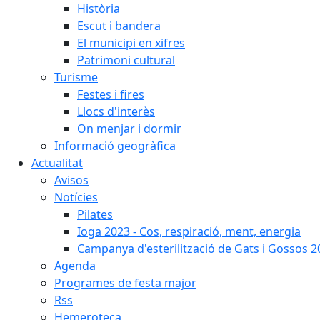
Història
Escut i bandera
El municipi en xifres
Patrimoni cultural
Turisme
Festes i fires
Llocs d'interès
On menjar i dormir
Informació geogràfica
Actualitat
Avisos
Notícies
Pilates
Ioga 2023 - Cos, respiració, ment, energia
Campanya d'esterilització de Gats i Gossos 
Agenda
Programes de festa major
Rss
Hemeroteca