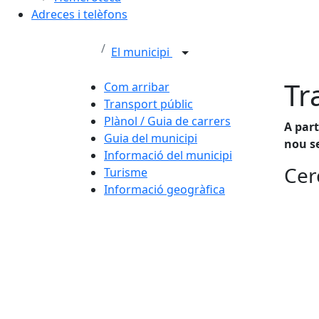
Adreces i telèfons
El municipi
Tr
Com arribar
Transport públic
Plànol / Guia de carrers
A par
Guia del municipi
nou s
Informació del municipi
Cer
Turisme
Informació geogràfica