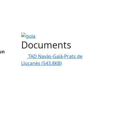
guia
Documents
 un
TAD Navàs-Gaià-Prats de
Lluçanès
(543.8KB)