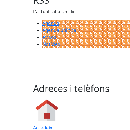
RSS
L'actualitat a un clic
Agenda
Agenda política
Avisos
Notícies
Adreces i telèfons
Accedeix