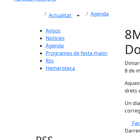
Agenda
Actualitat
8M
Avisos
Notícies
D
Agenda
Programes de festa major
Rss
Dimart
Hemeroteca
8 de m
Aquest
drets 
Un dia
correg
Fa
Darrer