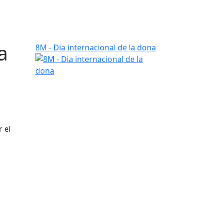
a
8M - Dia internacional de la dona
 el
.