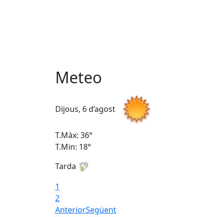
Meteo
Dijous, 6 d’agost
T.Màx: 36°
T.Min: 18°
Tarda
1
2
Anterior
Següent