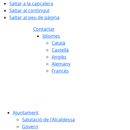
Saltar a la capçalera
Saltar al contingut
Saltar al peu de pàgina
Contactar
Idiomes
Català
Castellà
Anglès
Alemany
Francès
06.08.2026 | 00:38
Ajuntament
Salutació de l'Alcaldessa
Govern