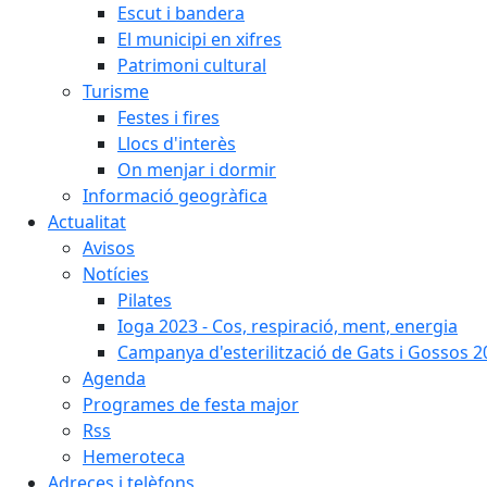
Escut i bandera
El municipi en xifres
Patrimoni cultural
Turisme
Festes i fires
Llocs d'interès
On menjar i dormir
Informació geogràfica
Actualitat
Avisos
Notícies
Pilates
Ioga 2023 - Cos, respiració, ment, energia
Campanya d'esterilització de Gats i Gossos 
Agenda
Programes de festa major
Rss
Hemeroteca
Adreces i telèfons