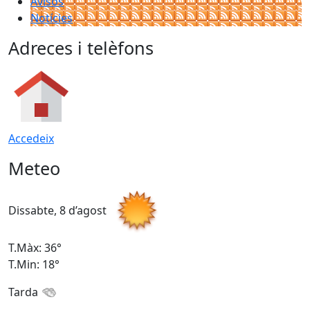
Avisos
Notícies
Adreces i telèfons
Accedeix
Meteo
Dissabte, 8 d’agost
D
T.Màx: 36°
T
T.Min: 18°
T
Tarda