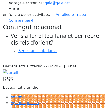
Adreça electrònica:
gaia@gaia.cat
Horari:
en funció de les activitats.
Amplieu el mapa
Com arribar-hi
Leaflet
| ©
OpenStreetMap
contributors
Contingut relacionat
+
Vens a fer el teu fanalet per rebre
−
els reis d'orient?
Benestar i ciutadania
Facebook
X
Darrera actualització: 27.02.2026 | 08:34
cartell
RSS
L'actualitat a un clic
Agenda
Agenda política