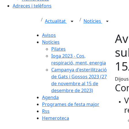
Adreces i telèfons
Actualitat
Notícies
Av
Avisos
Notícies
su
Pilates
Ioga 2023 - Cos,
15
respiració, ment, energia
Campanya d'esterilització
de Gats i Gossos 2023 (27
Dijous
de novembre al 15 de
Con
desembre de 2023)
Agenda
V
Programes de festa major
r
Rss
Hemeroteca