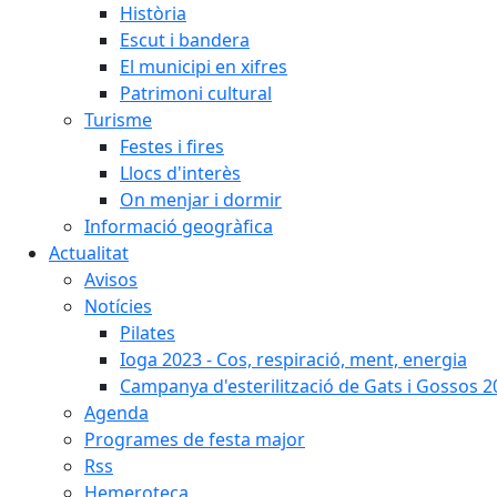
Història
Escut i bandera
El municipi en xifres
Patrimoni cultural
Turisme
Festes i fires
Llocs d'interès
On menjar i dormir
Informació geogràfica
Actualitat
Avisos
Notícies
Pilates
Ioga 2023 - Cos, respiració, ment, energia
Campanya d'esterilització de Gats i Gossos 
Agenda
Programes de festa major
Rss
Hemeroteca