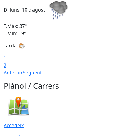
Dilluns, 10 d’agost
D
T.Màx: 37°
T
T.Min: 19°
T
Tarda
T
1
2
Anterior
Següent
Plànol / Carrers
Accedeix