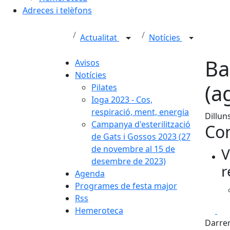
Adreces i telèfons
Actualitat
Notícies
Ba
Avisos
Notícies
(a
Pilates
Ioga 2023 - Cos,
respiració, ment, energia
Dillun
Campanya d'esterilització
Con
de Gats i Gossos 2023 (27
de novembre al 15 de
V
desembre de 2023)
r
Agenda
Programes de festa major
Rss
Fa
Hemeroteca
Darrer