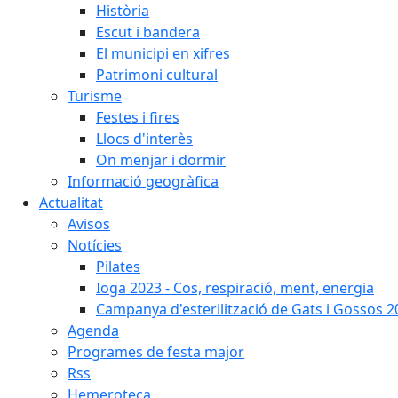
Història
Escut i bandera
El municipi en xifres
Patrimoni cultural
Turisme
Festes i fires
Llocs d'interès
On menjar i dormir
Informació geogràfica
Actualitat
Avisos
Notícies
Pilates
Ioga 2023 - Cos, respiració, ment, energia
Campanya d'esterilització de Gats i Gossos 
Agenda
Programes de festa major
Rss
Hemeroteca