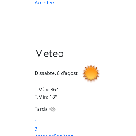
Accedeix
Meteo
Dissabte, 8 d’agost
T.Màx: 36°
T.Min: 18°
Tarda
1
2