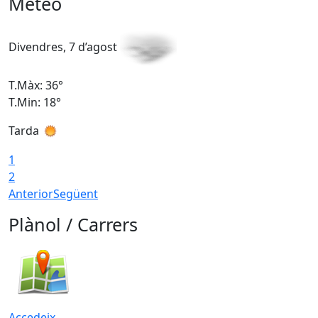
Meteo
Divendres, 7 d’agost
D
T.Màx: 36°
T
T.Min: 18°
T
Tarda
T
1
2
Anterior
Següent
Plànol / Carrers
Accedeix