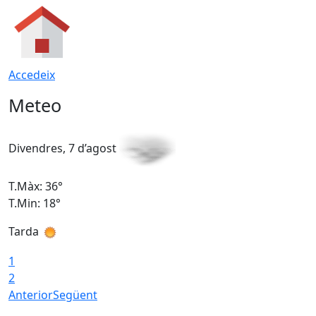
Accedeix
Meteo
Divendres, 7 d’agost
D
T.Màx: 36°
T
T.Min: 18°
T
Tarda
T
1
2
Anterior
Següent