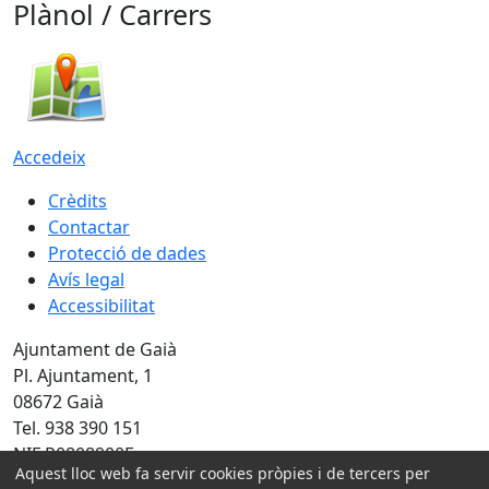
Plànol / Carrers
Accedeix
Crèdits
Contactar
Protecció de dades
Avís legal
Accessibilitat
Ajuntament de Gaià
Pl. Ajuntament, 1
08672 Gaià
Tel. 938 390 151
NIF P0808900E
Aquest lloc web fa servir cookies pròpies i de tercers per