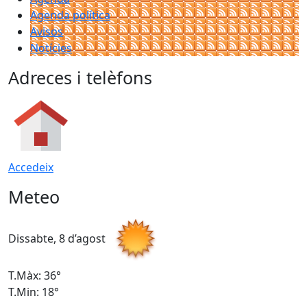
Agenda política
Avisos
Notícies
Adreces i telèfons
Accedeix
Meteo
Dissabte, 8 d’agost
D
T.Màx: 36°
T
T.Min: 18°
T