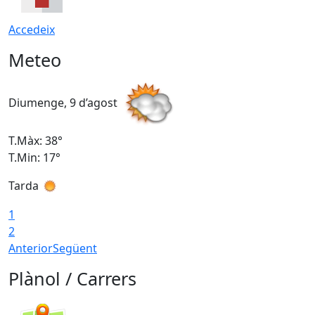
Accedeix
Meteo
Diumenge, 9 d’agost
D
T.Màx: 38°
T
T.Min: 17°
T
Tarda
T
1
2
Anterior
Següent
Plànol / Carrers