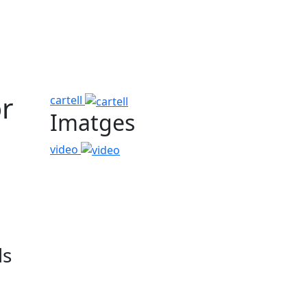
or
cartell
Imatges
video
ls