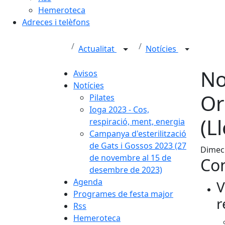
Hemeroteca
Adreces i telèfons
Actualitat
Notícies
No
Avisos
Notícies
Or
Pilates
Ioga 2023 - Cos,
(L
respiració, ment, energia
Campanya d'esterilització
de Gats i Gossos 2023 (27
Dimecr
de novembre al 15 de
Con
desembre de 2023)
Agenda
V
Programes de festa major
r
Rss
Hemeroteca