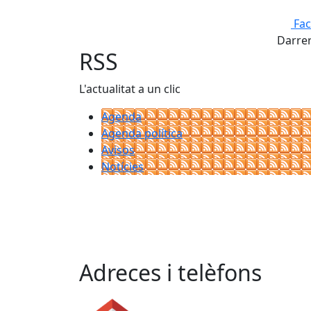
Fa
Darrer
RSS
L'actualitat a un clic
Agenda
Agenda política
Avisos
Notícies
Adreces i telèfons