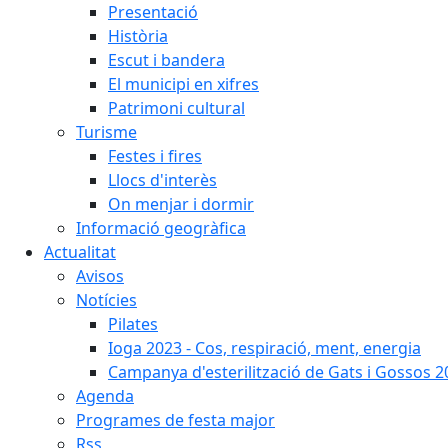
Presentació
Història
Escut i bandera
El municipi en xifres
Patrimoni cultural
Turisme
Festes i fires
Llocs d'interès
On menjar i dormir
Informació geogràfica
Actualitat
Avisos
Notícies
Pilates
Ioga 2023 - Cos, respiració, ment, energia
Campanya d'esterilització de Gats i Gossos 
Agenda
Programes de festa major
Rss