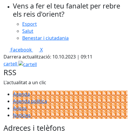
Vens a fer el teu fanalet per rebre
els reis d'orient?
Esport
Salut
Benestar i ciutadania
Facebook
X
Darrera actualització: 10.10.2023 | 09:11
cartell
RSS
L'actualitat a un clic
Agenda
Agenda política
Avisos
Notícies
Adreces i telèfons