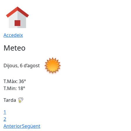
Accedeix
Meteo
Dijous, 6 d’agost
D
T.Màx: 36°
T
T.Min: 18°
T
Tarda
T
1
2
Anterior
Següent