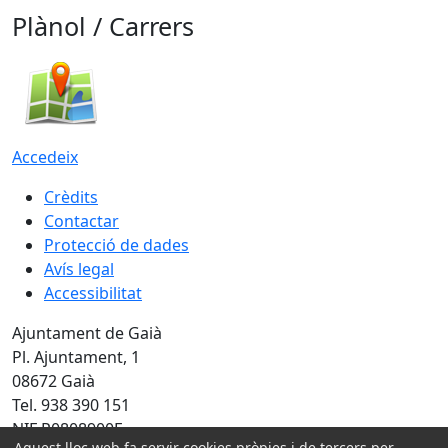
Plànol / Carrers
Accedeix
Crèdits
Contactar
Protecció de dades
Avís legal
Accessibilitat
Ajuntament de Gaià
Pl. Ajuntament, 1
08672 Gaià
Tel. 938 390 151
NIF P0808900E
Aquest lloc web fa servir cookies pròpies i de tercers per