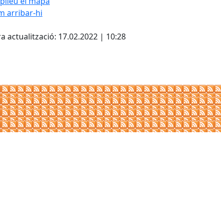
plieu el mapa
 arribar-hi
Leaflet
| ©
OpenStreetMap
con
cebook
X
a actualització: 17.02.2022 | 10:28