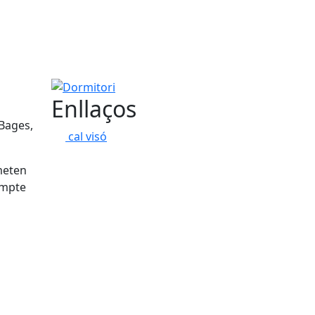
Dormitori
Enllaços
 Bages,
cal visó
meten
ompte