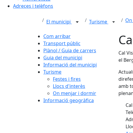
Adreces i telèfons
On 
El municipi
Turisme
Ca
Com arribar
Transport públic
Plànol / Guia de carrers
Cal Vi
Guia del municipi
el Ber
Informació del municipi
Turisme
Actual
Festes i fires
direfe
Llocs d'interès
amb to
On menjar i dormir
plenam
Informació geogràfica
Cal
Tel
Adr
Llo