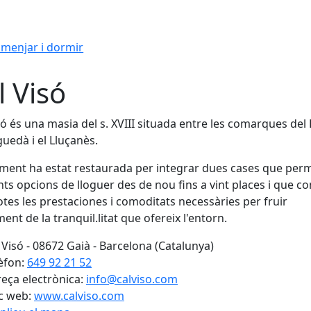
menjar i dormir
l Visó
só és una masia del s. XVIII situada entre les comarques del
guedà i el Lluçanès.
ment ha estat restaurada per integrar dues cases que per
nts opcions de lloguer des de nou fins a vint places i que c
tes les prestaciones i comoditats necessàries per fruir
ent de la tranquil.litat que ofereix l'entorn.
 Visó - 08672 Gaià - Barcelona (Catalunya)
èfon:
649 92 21 52
eça electrònica:
info@calviso.com
c web:
www.calviso.com