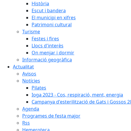
Història
Escut i bandera
El municipi en xifres
Patrimoni cultural
Turisme
Festes i fires
Llocs d'interès
On menjar i dormir
Informació geogràfica
Actualitat
Avisos
Notícies
Pilates
Ioga 2023 - Cos, respiració, ment, energia
Campanya d'esterilització de Gats i Gossos 
Agenda
Programes de festa major
Rss
Hemeroteca