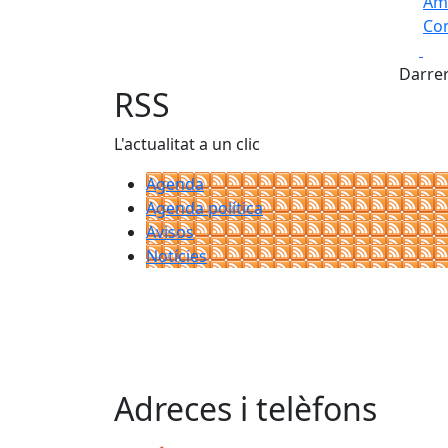
Am
Com
Fa
+
Darrer
−
RSS
L'actualitat a un clic
Agenda
Agenda política
Avisos
Notícies
Adreces i telèfons