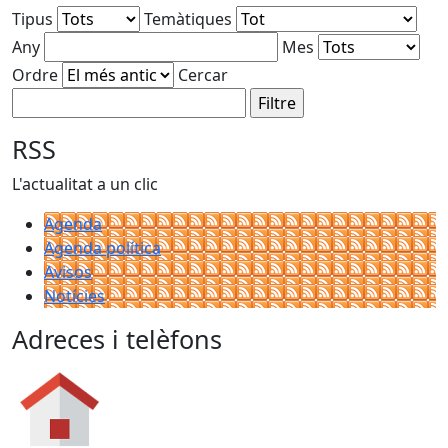
Tipus
Temàtiques
Any
Mes
Ordre
Cercar
RSS
L'actualitat a un clic
Agenda
Agenda política
Avisos
Notícies
Adreces i telèfons