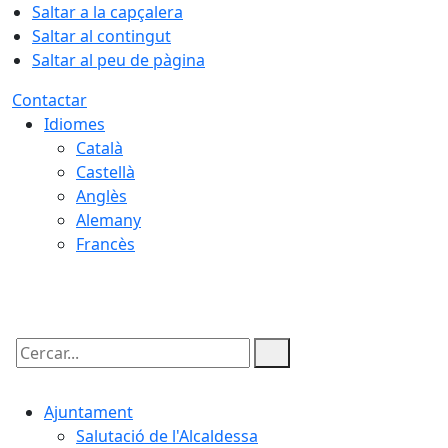
Saltar a la capçalera
Saltar al contingut
Saltar al peu de pàgina
Contactar
Idiomes
Català
Castellà
Anglès
Alemany
Francès
07.08.2026 | 18:56
Cercar:
Ajuntament
Salutació de l'Alcaldessa