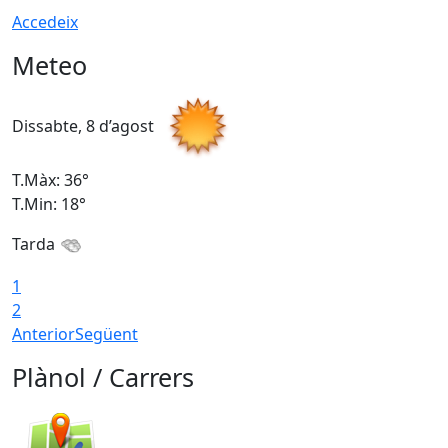
Accedeix
Meteo
Dissabte, 8 d’agost
D
T.Màx: 36°
T
T.Min: 18°
T
Tarda
1
2
Anterior
Següent
Plànol / Carrers