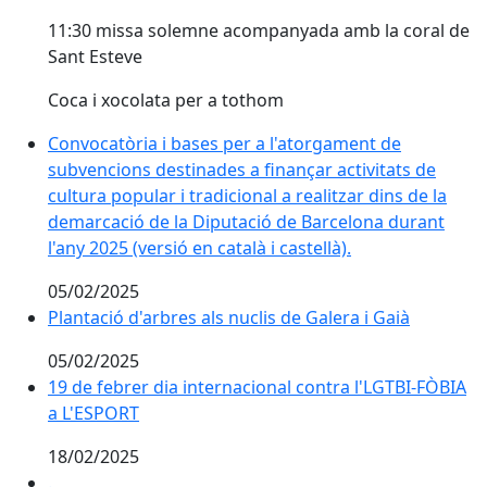
11:30 missa solemne acompanyada amb la coral de
Sant Esteve
Coca i xocolata per a tothom
Convocatòria i bases per a l'atorgament de
subvencions destinades a finançar activitats de
cultura popular i tradicional a realitzar dins de la
demarcació de la Diputació de Barcelona durant
l'any 2025 (versió en català i castellà).
05/02/2025
Plantació d'arbres als nuclis de Galera i Gaià
Plantació d'arbres als nuclis de Galera i Gaià
05/02/2025
19 de febrer dia internacional contra l'LGTBI-FÒBIA a
19 de febrer dia internacional contra l'LGTBI-FÒBIA
a L'ESPORT
18/02/2025
.
.