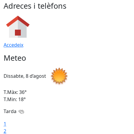
Adreces i telèfons
Accedeix
Meteo
Dissabte, 8 d’agost
D
T.Màx: 36°
T
T.Min: 18°
T
Tarda
1
2