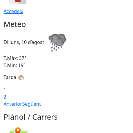
Accedeix
Meteo
Dilluns, 10 d’agost
D
T.Màx: 37°
T
T.Min: 19°
T
Tarda
T
1
2
Anterior
Següent
Plànol / Carrers