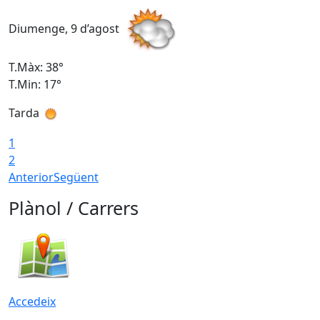
Diumenge, 9 d’agost
D
T.Màx: 38°
T
T.Min: 17°
T
Tarda
T
1
2
Anterior
Següent
Plànol / Carrers
Accedeix