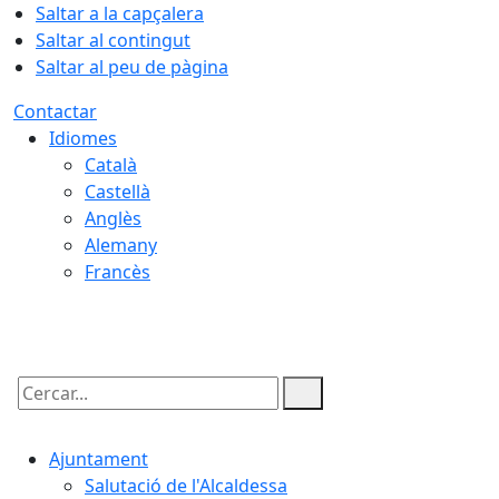
Saltar a la capçalera
Saltar al contingut
Saltar al peu de pàgina
Contactar
Idiomes
Català
Castellà
Anglès
Alemany
Francès
09.08.2026 | 10:46
Cercar:
Ajuntament
Salutació de l'Alcaldessa