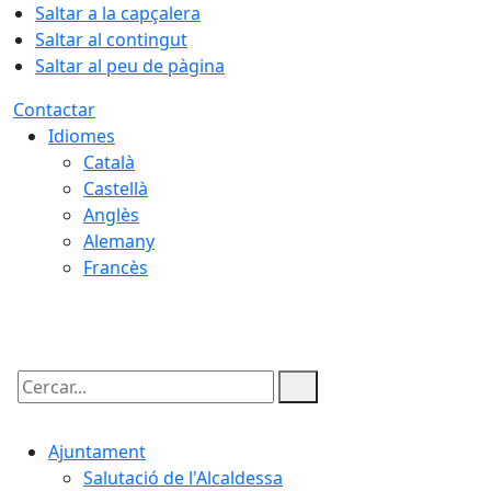
Saltar a la capçalera
Saltar al contingut
Saltar al peu de pàgina
Contactar
Idiomes
Català
Castellà
Anglès
Alemany
Francès
09.08.2026 | 11:47
Cercar:
Ajuntament
Salutació de l'Alcaldessa