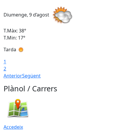
Diumenge, 9 d’agost
D
T.Màx: 38°
T
T.Min: 17°
T
Tarda
T
1
2
Anterior
Següent
Plànol / Carrers
Accedeix