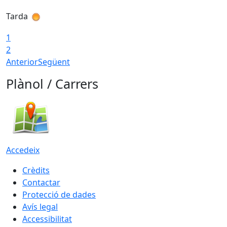
Tarda
T
1
2
Anterior
Següent
Plànol / Carrers
Accedeix
Crèdits
Contactar
Protecció de dades
Avís legal
Accessibilitat