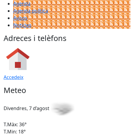
Agenda
Agenda política
Avisos
Notícies
Adreces i telèfons
Accedeix
Meteo
Divendres, 7 d’agost
D
T.Màx: 36°
T
T.Min: 18°
T