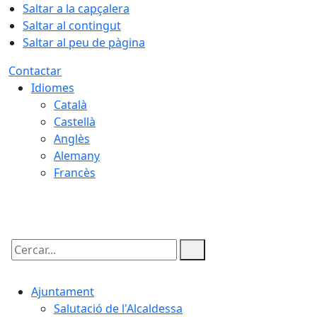
Saltar a la capçalera
Saltar al contingut
Saltar al peu de pàgina
Contactar
Idiomes
Català
Castellà
Anglès
Alemany
Francès
07.08.2026 | 08:25
Cercar:
Ajuntament
Salutació de l'Alcaldessa