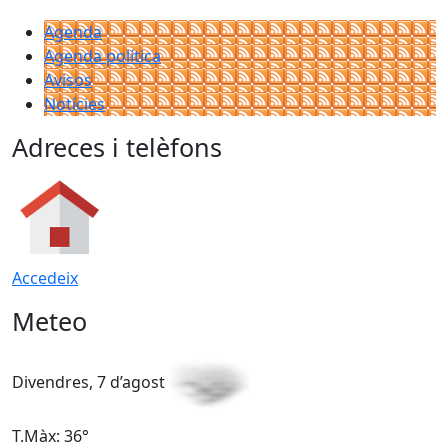
Agenda
Agenda política
Avisos
Notícies
Adreces i telèfons
Accedeix
Meteo
Divendres, 7 d’agost
D
T.Màx: 36°
T