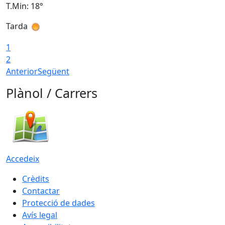
T.Min: 18°
T
Tarda
T
1
2
Anterior
Següent
Plànol / Carrers
Accedeix
Crèdits
Contactar
Protecció de dades
Avís legal